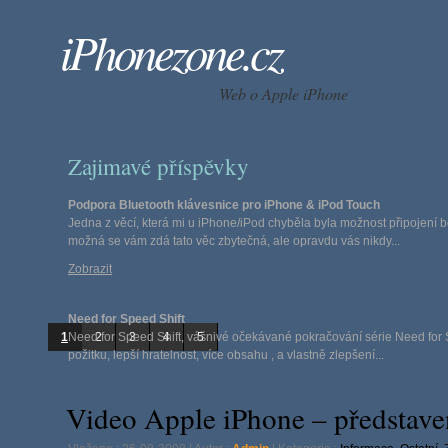
iPhonezone.cz
Web o Apple iPhone
Zajimavé příspěvky
Podpora Bluetooth klávesnice pro iPhone & iPod Touch
Jedna z věcí, která mi u iPhone/iPod chyběla byla možnost připojení b
možná se vám zdá tato věc zbytečná, ale opravdu vás nikdy...
Zobrazit
Need for Speed Shift
1
Need for Speed Shift, vášnivé očekávané pokračování série Need for 
2
3
4
5
požitku, lepší hratelnost, více obsahu , a vlastně zlepšení...
Zobrazit
Video Apple iPhone – představe
N.O.V.A. (Near Orbit Vanguard Alliance)