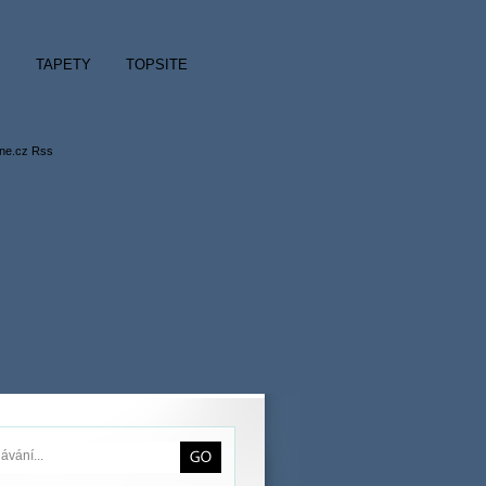
M
TAPETY
TOPSITE