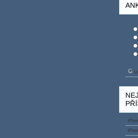
AN
Lo
NE
PŘ
iPhon
iPhon