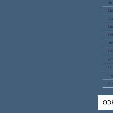
Ju
Ma
Apr
Ma
Fe
Ja
De
No
Oc
Se
Au
OD