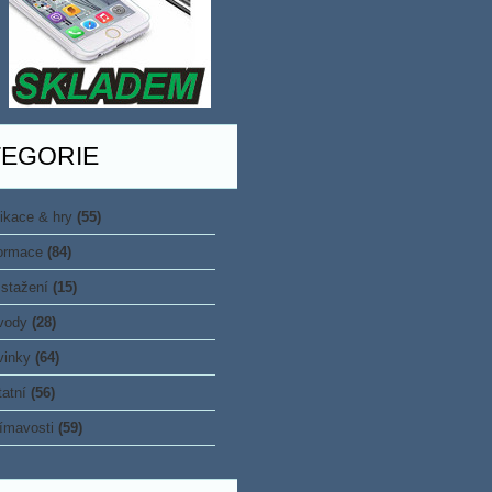
TEGORIE
ikace & hry
(55)
formace
(84)
stažení
(15)
vody
(28)
vinky
(64)
atní
(56)
ímavosti
(59)