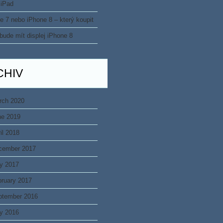
 iPad
e 7 nebo iPhone 8 – který koupit
bude mít displej iPhone 8
CHIV
rch 2020
ne 2019
il 2018
cember 2017
y 2017
bruary 2017
ptember 2016
y 2016