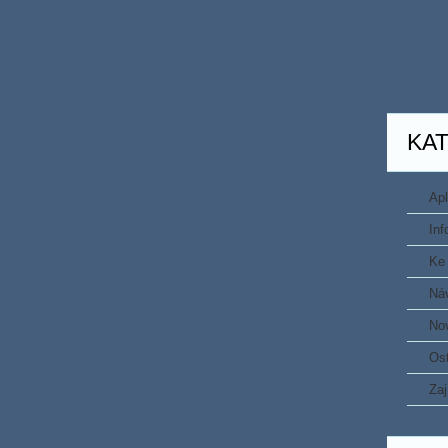
KA
Apl
In
Ke 
Ná
No
Ost
Zaj