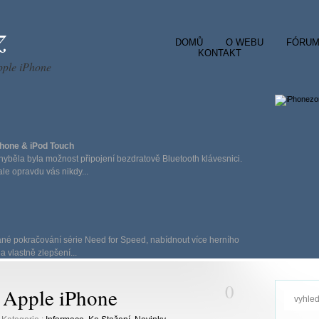
z
DOMŮ
O WEBU
FÓRU
KONTAKT
pple iPhone
Phone & iPod Touch
chyběla byla možnost připojení bezdratově Bluetooth klávesnici.
le opravdu vás nikdy...
ané pokračování série Need for Speed, nabídnout více herního
 a vlastně zlepšení...
0
 Apple iPhone
ce)