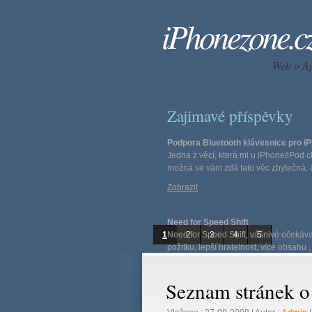
iPhonezone.c
Web o A
Zajimavé příspěvky
Podpora Bluetooth klávesnice pro i
Jedna z věcí, která mi u iPhone/iPod 
možná se vám zdá tato věc zbytečná, a
Zobrazit
Need for Speed Shift
1
Need for Speed Shift, vášnivé očekáv
2
3
4
5
požitku, lepší hratelnost, více obsahu ,
Zobrazit
Seznam stránek o
N.O.V.A. (Near Orbit Vanguard Allian