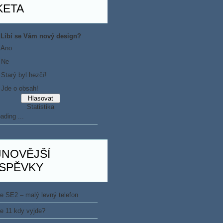
KETA
Líbí se Vám nový design?
Ano
Ne
Starý byl hezčí!
Jde o obsah!
Statistika
ading ...
JNOVĚJŠÍ
ÍSPĚVKY
e SE2 – malý levný telefon
e 11 kdy vyjde?