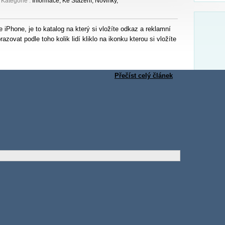
 Kategorie :
Informace
,
Ke Stažení
,
Novinky
,
bit Vanguard Alliance) první FPS hru pro iPhone a iPod touch. Na
ká družice ''near-orbital''...
e iPhone, je to katalog na který si vložíte odkaz a reklamní
zovat podle toho kolik lidí kliklo na ikonku kterou si vložíte
atent, v podobě univerzální doku z plastického materiálu. Patentová
 univerzální...
Přečíst celý článek
dek webu iPhonezone.cz. Byl zapříčiněn aktualizací Wordpressu na
ám spřístupnili...