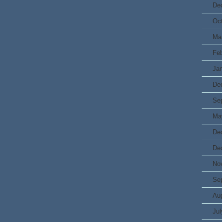
De
Oc
Ma
Fe
Ja
De
Se
Ma
De
De
No
Se
Au
Jul