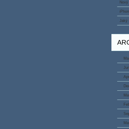
Nový
iPhon
Jaký 
AR
Ma
Ju
Apr
De
Ma
Fe
Se
Ma