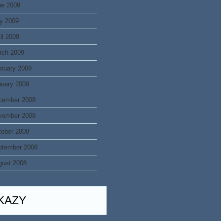
ne 2009
y 2009
il 2009
rch 2009
bruary 2009
nuary 2009
cember 2008
vember 2008
tober 2008
ptember 2008
gust 2008
KAZY