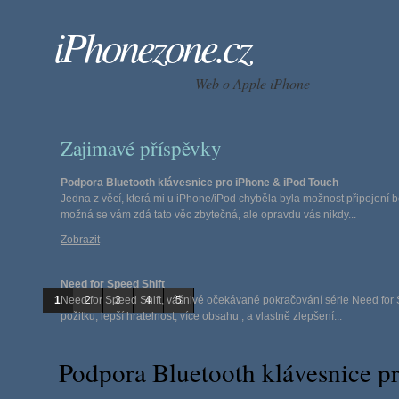
iPhonezone.cz
Web o Apple iPhone
Zajimavé příspěvky
Podpora Bluetooth klávesnice pro iPhone & iPod Touch
Jedna z věcí, která mi u iPhone/iPod chyběla byla možnost připojení b
možná se vám zdá tato věc zbytečná, ale opravdu vás nikdy...
Zobrazit
Need for Speed Shift
1
Need for Speed Shift, vášnivé očekávané pokračování série Need for 
2
3
4
5
požitku, lepší hratelnost, více obsahu , a vlastně zlepšení...
Zobrazit
Podpora Bluetooth klávesnice p
N.O.V.A. (Near Orbit Vanguard Alliance)