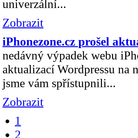
univerzální...
Zobrazit
iPhonezone.cz prošel aktua
nedávný výpadek webu iPho
aktualizací Wordpressu na n
jsme vám spřístupnili...
Zobrazit
1
2