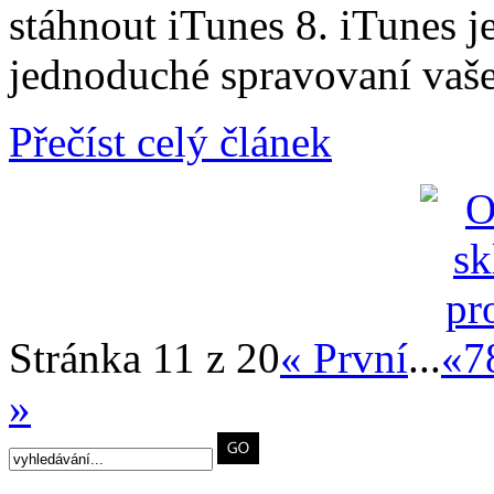
stáhnout iTunes 8. iTunes 
jednoduché spravovaní vaš
Přečíst celý článek
Stránka 11 z 20
« První
...
«
7
»